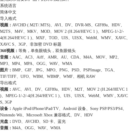
系统语言
简体中文
导入格式
视频：
AVCHD (.M2T/.MTS)、AVI、DV、DVR-MS、GIF89a、HDV、
M2TS、M4V、MKV、MOD、MOV 2 (H.264/HEVC 1 )、MPEG-1/-2/-
4(H.264/HEVC 1 )、MXF、TOD、UIS、UISX、WebM、WMV、XAVC、
XAVC S、3GP、非加密 DVD 标题
360视频：
等角，单鱼眼镜头，双鱼眼镜头
音频：
AAC、AC3、Aiff、AMR、AU、CDA、M4A、MOV、MP2、
MP3、MP4、MPA、OGG、WAV、WMA
图片：
BMP、GIF、JPG、MPO、PNG、PSD、PSPImage、TGA、
TIF/TIFF、UFO、WBM、WBMP、WMF、相机 RAW
导出格式
视频：
AVC、AVI、DV、GIF89a、HDV、M2T、MOV 2 (H.264/HEVC 1
)、MPEG-1/-2/-4(H.264/HEVC 1 )、UIS、UISX、WebM、WMV , XAVC
S, 3GP
设备：
Apple iPod/iPhone/iPad/TV、Android 设备、Sony PSP/PS3/PS4、
Nintendo Wii、Microsoft Xbox 兼容格式、DV、HDV
光盘：
DVD、AVCHD、SD 卡、蓝光
音频：
M4A、OGG、WAV、WMA