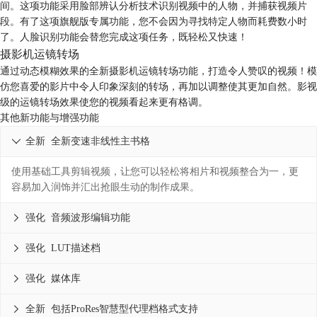
间。这项功能采用脸部辨认分析技术识别视频中的人物，并捕获视频片
段。有了这项旗舰版专属功能，您不会因为寻找特定人物而耗费数小时
了。人脸识别功能会替您完成这项任务，既轻松又快速！
摄影机运镜转场
通过动态模糊效果的全新摄影机运镜转场功能，打造令人赞叹的视频！模
仿您喜爱的影片中令人印象深刻的转场，再加以调整使其更加自然。影视
级的运镜转场效果使您的视频看起来更有格调。
其他新功能与增强功能
全新
全新变速非线性主书格

使用基础工具剪辑视频，让您可以轻松将相片和视频整合为一，更
容易加入润饰并汇出抢眼生动的制作成果。
强化
音频波形编辑功能

强化
LUT描述档

强化
媒体库

全新
包括ProRes智慧型代理档格式支持
