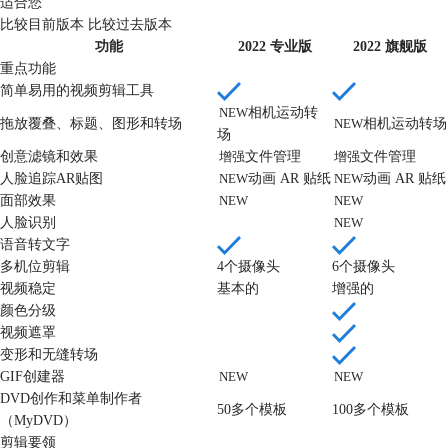
适合您
比较目前版本
比较过去版本
功能
2022 专业版
2022 旗舰版
重点功能
简单易用的视频剪辑工具
NEW
相机运动转
拖放覆叠、标题、图形和转场
NEW
相机运动转场
场
创意滤镜和效果
增强
文件管理
增强
文件管理
人脸追踪AR贴图
NEW
动画 AR 贴纸
NEW
动画 AR 贴纸
面部效果
NEW
NEW
人脸识别
NEW
语音转文字
多机位剪辑
4个摄像头
6个摄像头
视频稳定
基本的
增强的
颜色分级
视频遮罩
变形和无缝转场
GIF创建器
NEW
NEW
DVD创作和菜单制作者
50多个模板
100多个模板
（MyDVD）
剪辑要领