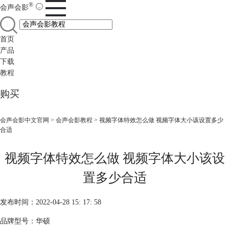
®
会声会影
首页
产品
下载
教程
购买
会声会影中文官网
>
会声会影教程
> 视频字体特效怎么做 视频字体大小该设置多少
合适
视频字体特效怎么做 视频字体大小该设
置多少合适
发布时间：2022-04-28 15: 17: 58
品牌型号：华硕