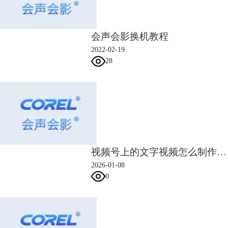
者“标题”轨上。
会声会影换机教程
2022-02-19
28
视频号上的文字视频怎么制作 视频号上的视频怎么加字幕和文字
2026-01-08
0