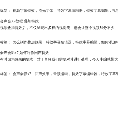
标签：
视频字体特效
，
流光字体
，
特效字幕编辑器
，
特效字幕编辑
，
视
会声会X7教程 叠加特效
视频叠加特效后，不仅呈现出多样的视觉美，也会让整个视频加分不少。
标签：
怎么制作叠加效果
，
特效字幕编辑器
，
特效字幕编辑
，
如何添加
会声会影x7 如何制作回声特效
有时因为效果的要求，对于音频我们需要对其进行处理，今天小编就带大
标签：
会声会影x7
，
回声效果
，
音频编辑
，
特效字幕编辑器
，
特效字幕