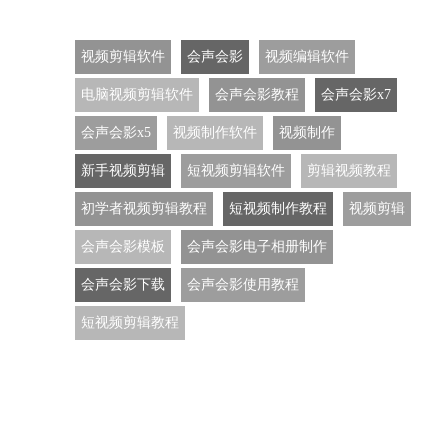
视频剪辑软件
会声会影
视频编辑软件
电脑视频剪辑软件
会声会影教程
会声会影x7
会声会影x5
视频制作软件
视频制作
新手视频剪辑
短视频剪辑软件
剪辑视频教程
初学者视频剪辑教程
短视频制作教程
视频剪辑
会声会影模板
会声会影电子相册制作
会声会影下载
会声会影使用教程
短视频剪辑教程