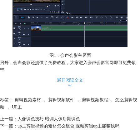
图1：会声会影主界面
另外，会声会影还提供了免费教程，大家进入
会声会影官网
即可免费领
取。
2、万兴喵影
展开阅读全文
万兴喵影也是一款主打新手向的剪辑软件，算是国内比较不错的软件了，
︾
很适合新人up主操作。
这款软件支持智能剪辑，除了常见的文字转语音、智能抠像和运动跟踪等
标签：
剪辑视频素材
，
剪辑视频软件
，
剪辑视频教程
，
怎么剪辑视
功能外，它还增加了“识别A视频色调，并将A视频色调匹配到B视频上”的
频
，
UP主
功能，up主不用再重新处理视频色调，还是很方便的。
上一篇：
人像调色技巧 暗调人像后期调色
3、格式工厂
下一篇：
up主剪辑视频的素材怎么组合 视频剪辑up主能赚钱吗
这可能是很多up主最早接触的剪辑软件了，其实严格来说，格式工厂并不
算一款剪辑视频的软件，因为它只能切割视频，没有滤镜、转场、关键