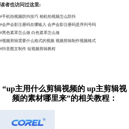
帧、录屏等常见的剪辑功能。
读者也访问过这里:
不过格式工厂有做的比较好的地方，就是它优秀的视频处理能力，像视频
去水印、视频转码、格式转换等功能，它都具备。
#
手机拍视频防抖技巧 相机拍视频怎么防抖
有时候up主在使用一些素材，但是素材自带水印，这时就可以通过格式工
#
会声会影注册码在哪输入 会声会影注册码是序列号吗
厂来去除水印，或者视频素材格式不是常规的mp4，也可以通过格式转换
#
黑色遮罩怎么做 白色遮罩怎么做
功能进行转换。
#
视频剪辑需要什么格式的视频 视频剪辑制作视频格式
#
抖音图文制作 短视频剪辑教程
“up主用什么剪辑视频的 up主剪辑视
频的素材哪里来”的相关教程：