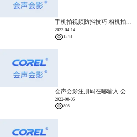
手机拍视频防抖技巧 相机拍视频怎么防抖
图2：格式工厂操作界面
2022-04-14
4、premiere
1243
pr是Adobe公司设计的一款专业剪辑视频软件，功能强大，几乎所有up主
需要的剪辑需求，pr都能满足。
而且pr经过二三十年的发展，除了功能愈加完善、兼容性愈好，它还能和
其他Adobe软件形成动态链接，帮助up主更好的剪辑视频。
比如说剪辑视频时需要处理音频，就可以使用Adobe旗下的au软件，再比
如需要进行图片处理，就可以使用ps等，不需要再重新下载其他软件，能
提高up主剪辑视频的效率。
不过pr软件相较于其他剪辑软件，操作更复杂一些，对于新手来说难度较
会声会影注册码在哪输入 会声会影注册码是序列号吗
大。如果up主想提高剪辑技术，可以尝试使用pr，现在网上有很多免费教
2022-08-05
程，大家可以自行搜索学习。
808
二、up主剪辑视频的素材哪里来
up主剪辑的视频素材来源有很多，大致能分视频网站、国内素材网站和国
外视频素材网站三大类。
1、各大影视资源网站
如果是做影视解说或者混剪类up主，可以到视频网站下载电影、电视剧或