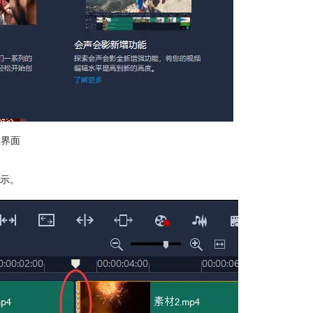
主界面
示。