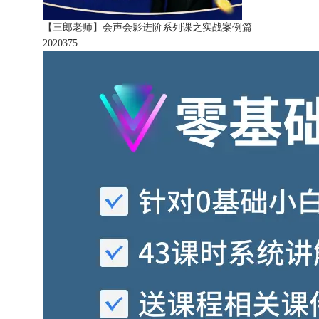
【三郎老师】会声会影进阶系列课之实战案例篇
202037
5