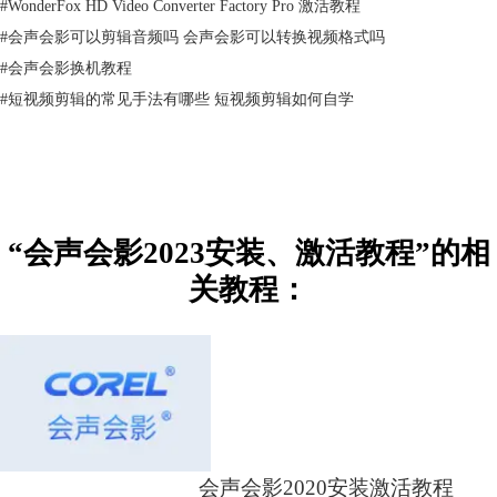
#
WonderFox HD Video Converter Factory Pro 激活教程
3.点击【浏览】可以选择文件提取位置，选择好后点击【提取】。
#
会声会影可以剪辑音频吗 会声会影可以转换视频格式吗
#
会声会影换机教程
#
短视频剪辑的常见手法有哪些 短视频剪辑如何自学
“会声会影2023安装、激活教程”的相
关教程：
图3：提取会声会影的安装文件
4.双击解压缩后文件中的会声会影2023安装程序（exe结尾的），开始安
装。请勾选【序列号】前面的复选框，并输入您在订单中心中复制的注册
码，点击下一步。
会声会影2020安装激活教程