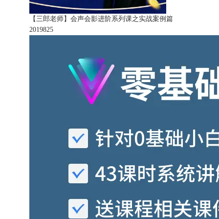
【三郎老师】会声会影进阶系列课之实战案例篇
201982
5