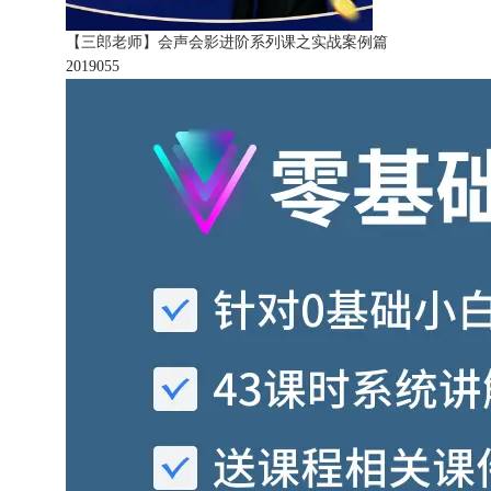
【三郎老师】会声会影进阶系列课之实战案例篇
201905
5