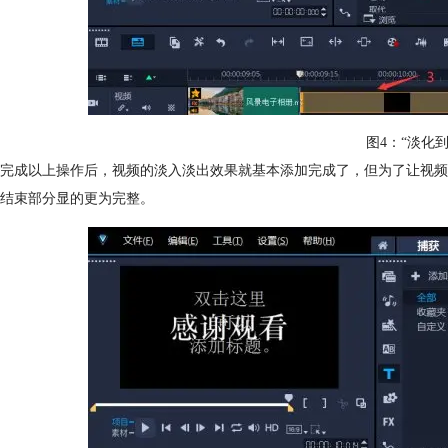
图4：“淡化
完成以上操作后，视频的淡入淡出效果就基本添加完成了，但为了让视频
结束部分显的更为完整。