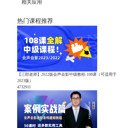
相关应用
热门课程推荐
【三郎老师】2022版会声会影中级教程-108课（可适用于
2023版）
473291
1