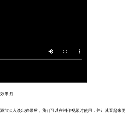
终效果图
添加淡入淡出效果后，我们可以在制作视频时使用，并让其看起来更