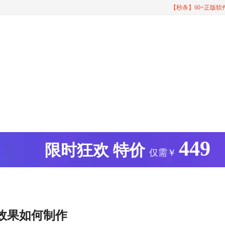
【秒杀】60+正版
449
版
限时狂欢
特价
仅需￥
效果如何制作