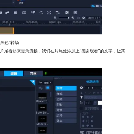
到黑色”转场
片尾看起来更为流畅，我们在片尾处添加上“感谢观看”的文字，让其