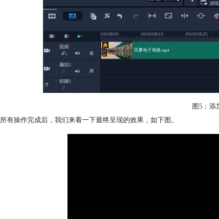
图5：添
所有操作完成后，我们来看一下最终呈现的效果，如下图。