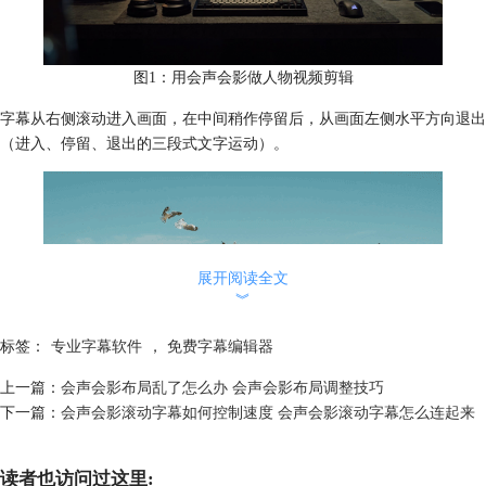
图1：用会声会影做人物视频剪辑
字幕从右侧滚动进入画面，在中间稍作停留后，从画面左侧水平方向退出
（进入、停留、退出的三段式文字运动）。
展开阅读全文
︾
标签：
专业字幕软件
，
免费字幕编辑器
上一篇：
会声会影布局乱了怎么办 会声会影布局调整技巧
图2：水平滚动字幕
下一篇：
会声会影滚动字幕如何控制速度 会声会影滚动字幕怎么连起来
首先，右击轨道编辑区，插入背景视频。点击库面板左侧的“T”形按钮，
双击预览窗口输入文字（输入完成后点一下空白处，标题轨上就会生出相
读者也访问过这里: