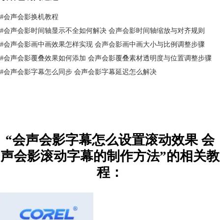
应的文字素材。多说一句，文字素材都可以放到叠加轨上进行编辑）。
#
会声会影换机教程
设置文字的字体、颜色、字间距等基本参数后，在“对齐”选项中点击“居
中”。
#
会声会影时间轴显示不全如何解决 会声会影时间轴缩放与对齐规则
#
会声会影画中画效果怎样实现 会声会影画中画大小与比例调整步骤
#
会声会影覆叠效果如何添加 会声会影覆叠素材透明度与位置调整步骤
#
会声会影字幕怎么同步 会声会影字幕延迟怎么解决
“会声会影字幕怎么设置滚动效果 会
声会影滚动字幕的制作方法”的相关教
图3：插入素材并输入文字
程：
在标题选项面板中打开“边框”界面，勾选外部笔画框线后，设置边框宽度
4、边框颜色为黑色（使文字边界清晰，防止与背景色混淆）。