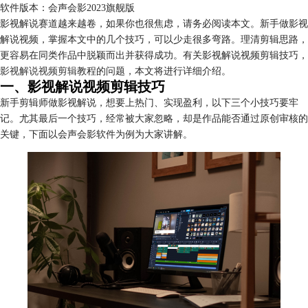
软件版本：会声会影2023旗舰版
影视解说赛道越来越卷，如果你也很焦虑，请务必阅读本文。新手做影视
解说视频，掌握本文中的几个技巧，可以少走很多弯路。理清剪辑思路，
更容易在同类作品中脱颖而出并获得成功。有关影视解说视频剪辑技巧，
影视解说视频剪辑
教程的问题，本文将进行详细介绍。
一、影视解说视频剪辑技巧
新手剪辑师做影视解说，想要上热门、实现盈利，以下三个小技巧要牢
记。尤其最后一个技巧，经常被大家忽略，却是作品能否通过原创审核的
关键，下面以会声会影软件为例为大家讲解。