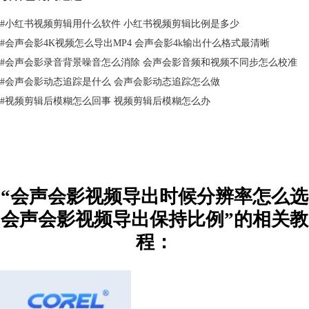
#
小红书视频剪辑用什么软件 小红书视频剪辑比例是多少
#
会声会影4K视频怎么导出MP4 会声会影4k输出什么格式最清晰
#
会声会影录音背景噪音怎么消除 会声会影音频和视频不同步怎么校准
#
会声会影动态追踪是什么 会声会影动态追踪怎么做
#
视频剪辑后模糊怎么回事 视频剪辑后模糊怎么办
图2：MPEG-4
WMV是Windows系统的视频文件，文件压缩率比较高，适合上传到网络
“会声会影视频导出时候分辨率怎么选
上分享，会声会影提供了1280X720、1280X1024等分辨率选项。
会声会影视频导出保持比例”的相关教
程：