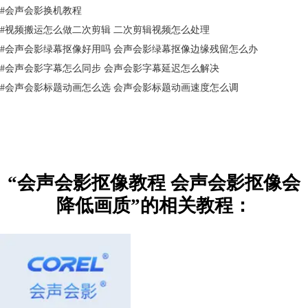
#
会声会影换机教程
#
视频搬运怎么做二次剪辑 二次剪辑视频怎么处理
图3 编辑素材
#
会声会影绿幕抠像好用吗 会声会影绿幕抠像边缘残留怎么办
4.在色度键去背功能界面中，勾选“色度键去背”字样前方的方框，使其切
#
会声会影字幕怎么同步 会声会影字幕延迟怎么解决
换为勾选状态，即可启用抠图功能。
#
会声会影标题动画怎么选 会声会影标题动画速度怎么调
“会声会影抠像教程 会声会影抠像会
降低画质”的相关教程：
图4 激活色度键去背功能
如下图，在抠图功能开启后，软件会自动识别背景色，并自动设置参数、
自动抠图。会声会影不仅可以将绿幕背景去除，只要是纯色的背景，会声
会影都可以对其去背抠图。