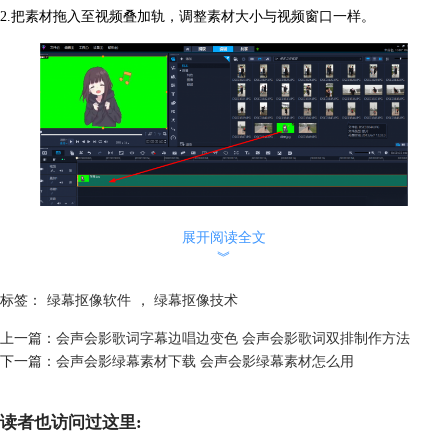
2.把素材拖入至视频叠加轨，调整素材
大小与视频窗口一样
。
展开阅读全文
图2 素材导入视频叠加轨
︾
3.双击素材进入素材编辑页面，选择”色度键去背”功能。
标签：
绿幕抠像软件
，
绿幕抠像技术
上一篇：
会声会影歌词字幕边唱边变色 会声会影歌词双排制作方法
下一篇：
会声会影绿幕素材下载 会声会影绿幕素材怎么用
读者也访问过这里: