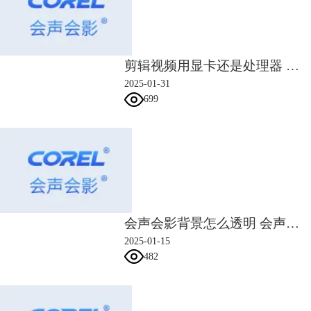
剪辑视频用显卡还是处理器 剪辑视频用什么软件
2025-01-31
图2：会声会影的安装设备要求
699
在该页面中我们可以看到，会声会影视频剪辑软件对电脑的配置要求并不
苛刻。但需要注意的是，软件仅支持win8以上的64位操作系统。不清楚自
己电脑是多少位的朋友，可以右击桌面的电脑图标，点击属性进行查看。
如果是32位的操作系统，可以重新安装64位的windows操作系统后，再进
行后续操作。
而安装会声会影的其他配置要求，例如：英特尔Core i3以上的CPU、至少
4GB的内存、至少512MB的显存、至少10GB以上的硬盘空间，在正常情
会声会影背景怎么透明 会声会影设置背景色教程
况下我们都很容易满足。
2025-01-15
当确定电脑配置满足软件的安装条件后，我们打开会声会影中文版的下载
482
地址：
https://www.huishenghuiying.com.cn/xiazai.html
，下载安装最新版本
的会声会影视频剪辑软件即可。
三、学视频剪辑的知识体系