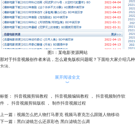
图1：某电影资源网站
那对于抖音视频创作者来说，怎么避免版权问题呢？下面给大家介绍几种
方法。
1、剪辑抖音上有版权的影视作品
展开阅读全文
这几年因为电影剪辑产生的版权纠纷问题，今日头条官方其实买了很多影
︾
视剧的版权、供短视频创作者剪辑，比如说西瓜视频上的影视剧——西瓜
放映厅，或者抖音的任务剧等，以抖音任务剧为例：
标签：
抖音视频剪辑教程
，
抖音视频编辑教程
，
抖音视频制作软
我们打开抖音，搜索“全民任务小助手”，点击“品牌”，就会出现各种任
件
，
抖音视频剪辑版权
，
制作抖音视频过程
务，其中就包括视频剪辑任务。
上一篇：
视频怎么把人物打马赛克 视频马赛克怎么跟随人物移动
下一篇：
黑白滤镜怎么还原彩色 黑白滤镜怎么调