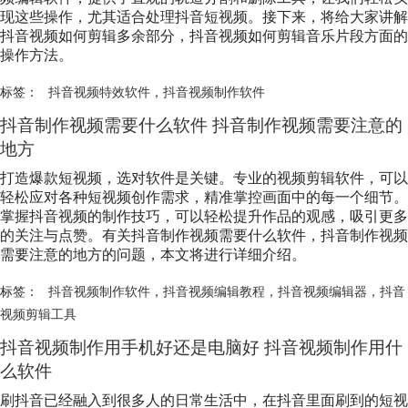
现这些操作，尤其适合处理抖音短视频。接下来，将给大家讲解
抖音视频如何剪辑多余部分，抖音视频如何剪辑音乐片段方面的
操作方法。
标签：
抖音视频特效软件
，
抖音视频制作软件
抖音制作视频需要什么软件 抖音制作视频需要注意的
地方
打造爆款短视频，选对软件是关键。专业的视频剪辑软件，可以
轻松应对各种短视频创作需求，精准掌控画面中的每一个细节。
掌握抖音视频的制作技巧，可以轻松提升作品的观感，吸引更多
的关注与点赞。有关抖音制作视频需要什么软件，抖音制作视频
需要注意的地方的问题，本文将进行详细介绍。
标签：
抖音视频制作软件
，
抖音视频编辑教程
，
抖音视频编辑器
，
抖音
视频剪辑工具
抖音视频制作用手机好还是电脑好 抖音视频制作用什
么软件
刷抖音已经融入到很多人的日常生活中，在抖音里面刷到的短视