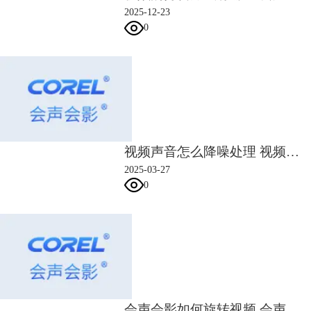
2025-12-23
0
图3：导入视频素材
2、添加黑白滤镜
视频声音怎么降噪处理 视频声音转换文字怎么弄
将视频素材拖拽到视频轨上，点击“FX”——滤镜效果，在搜索框输入“单
2025-03-27
色”或者“老电影”，这两种滤镜都具有黑白效果。
0
相较于“单色”，“老电影”滤镜多了刮痕、斑点、画面抖动等效果，颇具上
个世纪黑白默剧的效果——比如卓别林的默剧。
确定想要的黑白滤镜效果后，将其拖拽到视频素材上，当视频素材显
示“FX”和黄色五角星，就代表
滤镜
添加成功。
会声会影如何旋转视频 会声会影旋转视频怎么去黑边