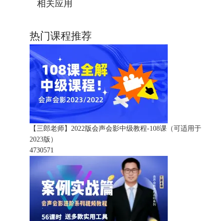
相关应用
热门课程推荐
【三郎老师】2022版会声会影中级教程-108课（可适用于
2023版）
473057
1