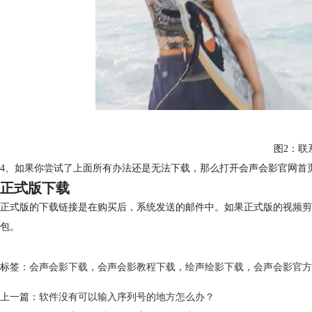
图2：联
4、如果你尝试了上面所有办法还是无法下载，那么打开会声会影官网首
正式版下载
正式版的下载链接是在购买后，系统发送的邮件中。如果正式版的
视频剪
包。
标签：
会声会影下载
，
会声会影教程下载
，
绘声绘影下载
，
会声会影官方
上一篇：
软件没有可以输入序列号的地方怎么办？