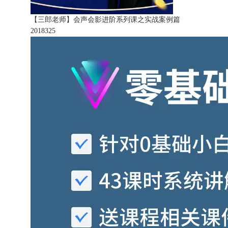
【三郎老师】会声会影进阶系列课之实战案例篇
201832
5