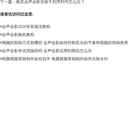
下一篇：
购买会声会影后收不到序列号怎么办？
读者也访问过这里:
#
会声会影2020安装激活教程
#
会声会影换机教程
#
视频的剪辑方式有哪些 会声会影如何控制音乐的节奏和视频的剪辑效果
#
会声会影有试用版的吗 会声会影试用到期后怎么办
#
电脑视频剪辑制作如何自学 电脑视频剪辑制作如何去除水印