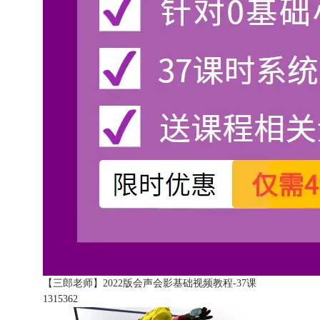
【三郎老师】2022版会声会影基础视频教程-37课
131536
2