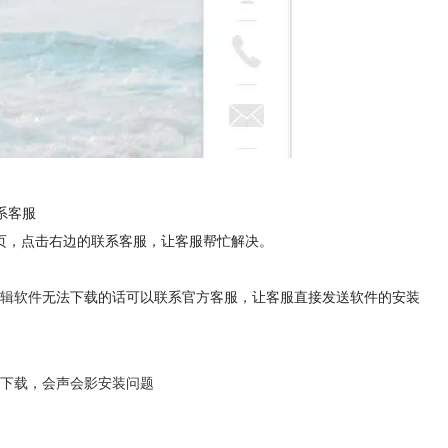
系客服
页，点击右边的联系客服，让客服帮忙解决。
辑软件
无法下载的话可以联系官方客服，让客服直接发送软件的安装
下载
，
会声会影安装问题