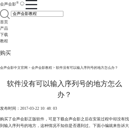
®
会声会影
首页
产品
下载
教程
购买
会声会影中文官网
>
会声会影教程
> 软件没有可以输入序列号的地方怎么办？
软件没有可以输入序列号的地方怎么
办？
发布时间：2017-03-22 10: 48: 03
购买了会声会影正版软件，可是下载会声会影之后在安装过程中却没有找
到输入序列号的地方，这种情况不知你是否遇到过。下面小编就来告诉大