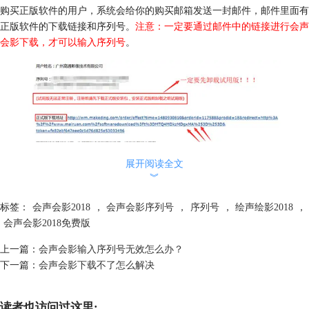
购买正版软件的用户，系统会给你的购买邮箱发送一封邮件，邮件里面有
正版软件的下载链接和序列号。
注意：一定要通过邮件中的链接进行
会声
会影下载
，才可以输入序列号
。
展开阅读全文
︾
标签：
会声会影2018
，
会声会影序列号
，
序列号
，
绘声绘影2018
，
图2：正版软件下载链接
会声会影2018免费版
上一篇：
会声会影输入序列号无效怎么办？
下一篇：
会声会影下载不了怎么解决
读者也访问过这里: