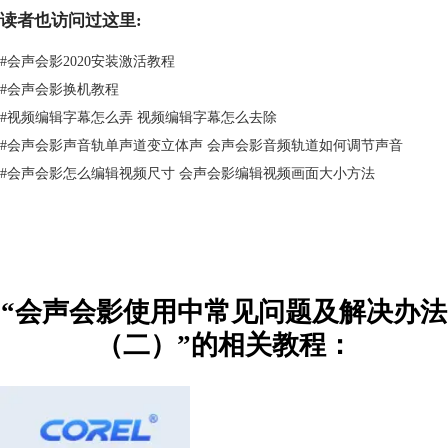
9、当捕获DV信号时，隔几分钟就会出现“正在进行DV代码转换，按ESC
读者也访问过这里:
停止”的提示，然后软件就自动清空DV代码缓冲区，使捕获无法进行，这
是怎么回事？
#
会声会影2020安装激活教程
这是因为电脑配置较低，如硬盘转速低，CPU主频低和内存太小等造成
#
会声会影换机教程
的。还有要将杀毒软件和防火墙关闭以及停止所有后台运行的程序。
#
视频编辑字幕怎么弄 视频编辑字幕怎么去除
#
会声会影声音轨单声道变立体声 会声会影音频轨道如何调节声音
10、为什么在AV连接摄象机时采用会声会影的DV转DVD向导模式时，无
法扫描摄象机？
#
会声会影怎么编辑视频尺寸 会声会影编辑视频画面大小方法
此模式只能通过DV连接（1394）摄象机的情况下使用。
查看
会声会影使用中的常见问题及解决办法三
“会声会影使用中常见问题及解决办法
（二）”的相关教程：