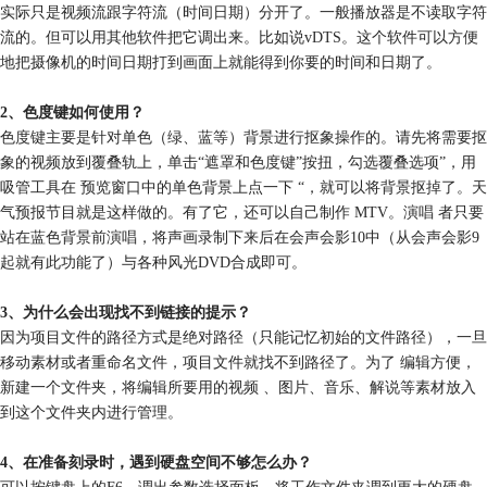
实际只是视频流跟字符流（时间日期）分开了。一般播放器是不读取字符
流的。但可以用其他软件把它调出来。比如说vDTS。这个软件可以方便
地把摄像机的时间日期打到画面上就能得到你要的时间和日期了。
2、色度键如何使用？
色度键主要是针对单色（绿、蓝等）背景进行抠象操作的。请先将需要抠
象的视频放到覆叠轨上，单击“遮罩和色度键”按扭，勾选覆叠选项”，用
吸管工具在 预览窗口中的单色背景上点一下 “，就可以将背景抠掉了。天
气预报节目就是这样做的。有了它，还可以自己制作 MTV。演唱 者只要
站在蓝色背景前演唱，将声画录制下来后在会声会影10中（从会声会影9
起就有此功能了）与各种风光DVD合成即可。
3、为什么会出现找不到链接的提示？
因为项目文件的路径方式是绝对路径（只能记忆初始的文件路径），一旦
移动素材或者重命名文件，项目文件就找不到路径了。为了 编辑方便，
新建一个文件夹，将编辑所要用的视频 、图片、音乐、解说等素材放入
到这个文件夹内进行管理。
4、在准备刻录时，遇到硬盘空间不够怎么办？
可以按键盘上的F6，调出参数选择面板，将工作文件夹调到更大的硬盘