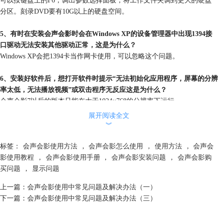
分区。刻录DVD要有10G以上的硬盘空间。
5、有时在安装会声会影时会在Windows XP的设备管理器中出现1394接
口驱动无法安装其他驱动正常，这是为什么？
Windows XP会把1394卡当作网卡使用，可以忽略这个问题。
6、安装好软件后，想打开软件时提示“无法初始化应用程序，屏幕的分辨
率太低，无法播放视频”或双击程序无反应这是为什么？
会声会影7以后的版本只能在大于1024×768的分辨率下运行。
展开阅读全文
7、用“
会声会影
”软件编辑并刻录成光盘是否清晰度没有专业软件制作的
︾
高啊？
这与你的事前设置和压缩时选取的码流有关。会声会影11支持高清如：
标签：
会声会影使用方法
，
会声会影怎么使用
，
使用方法
，
会声会
HD DVD ,蓝光DVD格式。
影使用教程
，
会声会影使用手册
，
会声会影安装问题
，
会声会影购
买问题
，
显示问题
8、为什么打不开MP3音乐文件？
上一篇：
会声会影使用中常见问题及解决办法（一）
可能是该文件的位速率较高，可以用转换软件把位速率重新设置到128或
下一篇：
会声会影使用中常见问题及解决办法（三）
更低，这样就能顺利将MP3文件加入到会声会影中。