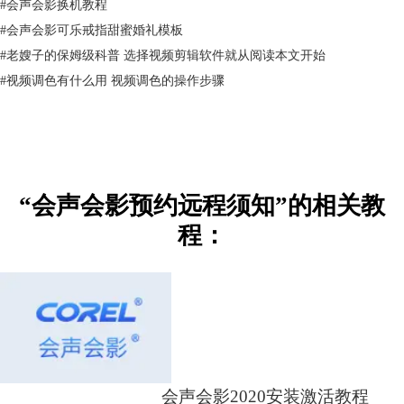
线上咨询
#
会声会影换机教程
#
会声会影可乐戒指甜蜜婚礼模板
远程前该准备什么？
1、电脑上需要下载好正式安装包和准备好软件激活码；
#
老嫂子的保姆级科普 选择视频剪辑软件就从阅读本文开始
2、需提供您的联系电话、订单号、QQ号码；
#
视频调色有什么用 视频调色的操作步骤
3、电脑要安装好远程工具ToDesk；客户远程工具安装好后，需要将远程
ID截图给QQ客服确认
远程工具ToDesk安装包下载链接：
windows系统
https://cpv2.mairuan.com/mairuan.com/full/ToDesk_win.exe
苹果系统
https://cpv2.mairuan.com/mairuan.com/full/ToDesk_mac.pkg
“会声会影预约远程须知”的相关教
程：
会声会影2020安装激活教程