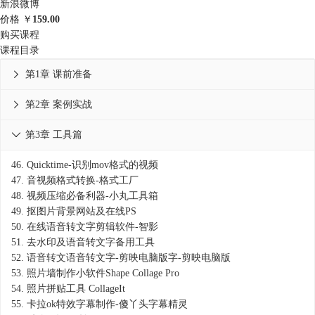
新浪微博
价格
￥
159.00
购买课程
课程目录
第1章 课前准备

第2章 案例实战

第3章 工具篇

46.
Quicktime-识别mov格式的视频
47.
音视频格式转换-格式工厂
48.
视频压缩必备利器-小丸工具箱
49.
抠图片背景网站及在线PS
50.
在线语音转文字剪辑软件-智影
51.
去水印及语音转文字备用工具
52.
语音转文语音转文字-剪映电脑版字-剪映电脑版
53.
照片墙制作小软件Shape Collage Pro
54.
照片拼贴工具 CollageIt
55.
卡拉ok特效字幕制作-傻丫头字幕精灵