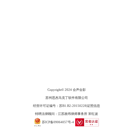
会声会影指南
服务支持
网站申明
联系客服
广告联盟
Copyright© 2024
会声会影
苏州思杰马克丁软件有限公司
经营许可证编号：苏B1.B2-20150228
|
证照信息
特聘法律顾问：江苏政纬律师事务所 宋红波
苏ICP备09064057号-4