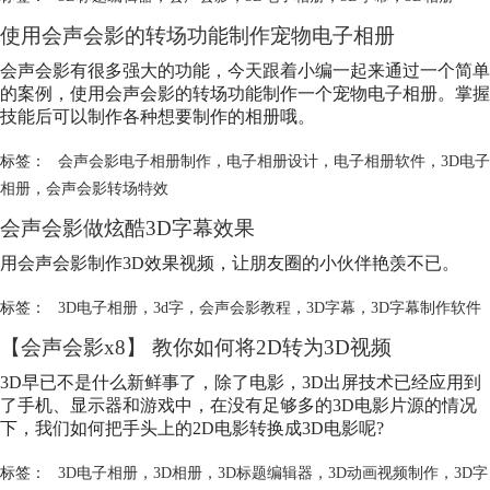
使用会声会影的转场功能制作宠物电子相册
会声会影有很多强大的功能，今天跟着小编一起来通过一个简单
的案例，使用会声会影的转场功能制作一个宠物电子相册。掌握
技能后可以制作各种想要制作的相册哦。
标签：
会声会影电子相册制作
，
电子相册设计
，
电子相册软件
，
3D电子
相册
，
会声会影转场特效
会声会影做炫酷3D字幕效果
用会声会影制作3D效果视频，让朋友圈的小伙伴艳羡不已。
标签：
3D电子相册
，
3d字
，
会声会影教程
，
3D字幕
，
3D字幕制作软件
【会声会影x8】 教你如何将2D转为3D视频
3D早已不是什么新鲜事了，除了电影，3D出屏技术已经应用到
了手机、显示器和游戏中，在没有足够多的3D电影片源的情况
下，我们如何把手头上的2D电影转换成3D电影呢?
标签：
3D电子相册
，
3D相册
，
3D标题编辑器
，
3D动画视频制作
，
3D字