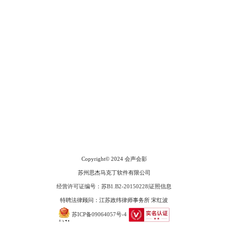
会声会影指南
服务支持
网站申明
联系客服
广告联盟
Copyright© 2024
会声会影
苏州思杰马克丁软件有限公司
经营许可证编号：苏B1.B2-20150228
|
证照信息
特聘法律顾问：江苏政纬律师事务所 宋红波
苏ICP备09064057号-4