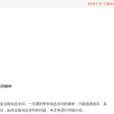
【秒杀】60+正版
水印软件
会去除动态水印。一旦遇到带有动态水印的素材，只能选择放弃。其
法，如何去除动态水印的问题，本文将进行详细介绍。