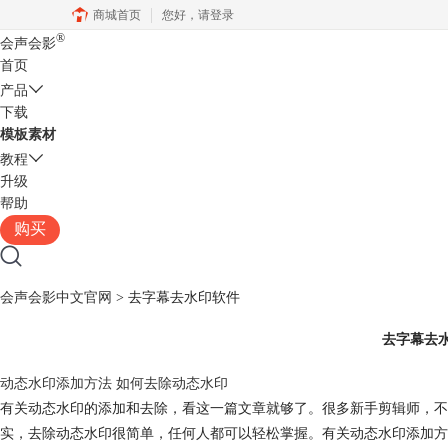
商城首页
您好，
请登录
®
会声会影
首页
产品
下载
模板素材
教程
升级
帮助
购买
会声会影中文官网
>
去字幕去水印软件
去字幕去
动态水印添加方法 如何去除动态水印
有关动态水印的添加和去除，看这一篇文章就够了。很多新手剪辑师，不
实，去除动态水印很简单，任何人都可以轻松掌握。有关动态水印添加方