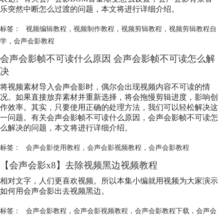
乐突然中断怎么过渡的问题，本文将进行详细介绍。
标签：
视频编辑教程
，
视频制作教程
，
视频剪辑教程
，
视频剪辑教程自
学
，
会声会影教程
会声会影帧不可读什么原因 会声会影帧不可读怎么解
决
将视频素材导入会声会影时，偶尔会出现视频内容不可读的情
况。如果直接放弃素材并重新选择，将会拖慢剪辑进度，影响创
作效率。其实，只要使用正确的处理方法，我们可以轻松解决这
一问题。有关会声会影帧不可读什么原因，会声会影帧不可读怎
么解决的问题，本文将进行详细介绍。
标签：
会声会影使用教程
，
会声会影视频教程
，
会声会影教程
【会声会影x8】去除视频黑边视频教程
相对文字，人们更喜欢视频。所以本集小编就用视频为大家演示
如何用会声会影出去视频黑边。
标签：
会声会影教程
，
会声会影视频教程
，
会声会影教程下载
，
会声会