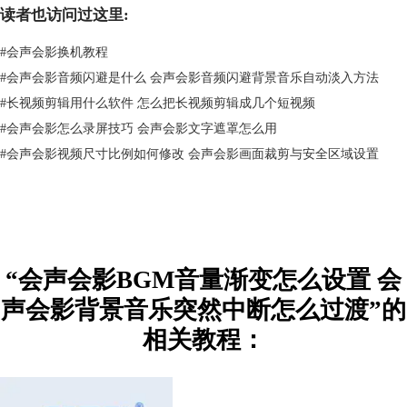
图2：观察项目素材结构
读者也访问过这里:
2、点击工具栏上的“混音”按钮，切换到音量调整视图。
#
会声会影换机教程
#
会声会影音频闪避是什么 会声会影音频闪避背景音乐自动淡入方法
#
长视频剪辑用什么软件 怎么把长视频剪辑成几个短视频
#
会声会影怎么录屏技巧 会声会影文字遮罩怎么用
#
会声会影视频尺寸比例如何修改 会声会影画面裁剪与安全区域设置
“会声会影BGM音量渐变怎么设置 会
图3：打开混音面板
声会影背景音乐突然中断怎么过渡”的
3、将鼠标指针移动到音频素材上（光标会变成“↑”），点击音量线条添加
相关教程：
控制点。如下图所示，我在音量线段上添加了三个控制点位。