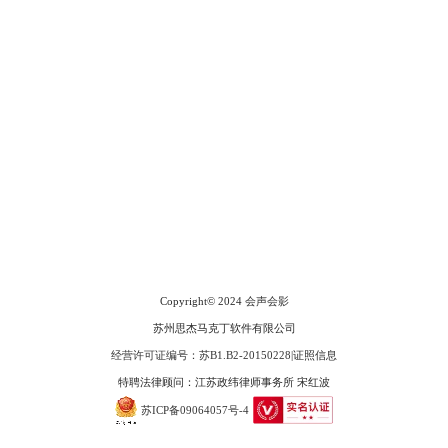
会声会影指南
服务支持
网站申明
联系客服
图8：添加淡入淡出效果
二、会声会影背景音乐突然中断怎么过渡
广告联盟
在剪辑创作中，背景音乐时长很难与画面素材一致。这时候，我们需要分
割BGM来保持素材结构的连贯，并且对分割点进行技巧性过渡。
Copyright© 2024
会声会影
苏州思杰马克丁软件有限公司
经营许可证编号：苏B1.B2-20150228
|
证照信息
特聘法律顾问：江苏政纬律师事务所 宋红波
苏ICP备09064057号-4