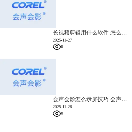
图6：制作更加复杂的起伏渐变效果
方法二：快速添加音量淡入淡出效果
长视频剪辑用什么软件 怎么把长视频剪辑成几个短视频
1、在实际应用中，在两段音乐的衔接处添加淡入淡出效果，是较为常用
2025-11-27
的过渡手法之一。
0
图7：衔接两段音乐素材
2、分别右击两段音频，为前段素材的结尾添加“淡出音频”，同时为后方
会声会影怎么录屏技巧 会声会影文字遮罩怎么用
素材的开头应用“淡入音频”效果。利用这种方法衔接音乐，需要节奏相似
2025-11-26
或前后段落能够合理衔接的音频素材。
0