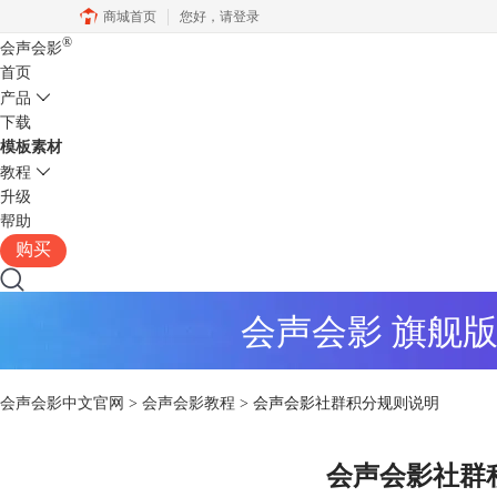
商城首页
您好，
请登录
®
会声会影
首页
产品
下载
模板素材
教程
升级
帮助
购买
会声会影 旗舰
会声会影中文官网
>
会声会影教程
> 会声会影社群积分规则说明
会声会影社群