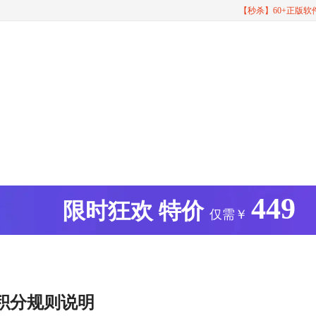
【秒杀】60+正版
449
版
限时狂欢
特价
仅需￥
积分规则说明