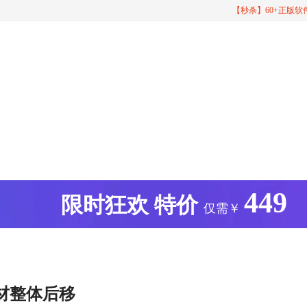
【秒杀】60+正版
449
版
限时狂欢
特价
仅需￥
材整体后移