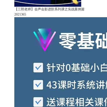
【三郎老师】会声会影进阶系列课之实战案例篇
202136
5