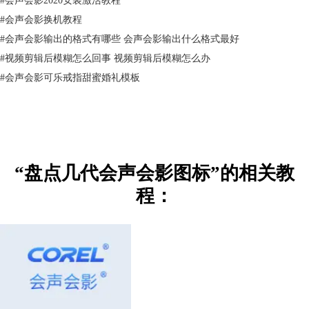
图2：Corel Ulead VideoStudio 11 plus
#
会声会影换机教程
而2008年起 ，全新
会声会影
版本，名称直接变为Corel VideoStudio Pro X2
(v12)，其重点强化了对高清视频的支持，无论是编辑还是转码，都更加
#
会声会影输出的格式有哪些 会声会影输出什么格式最好
轻松。直至2011年，Corel又相继更新了Corel VideoStudio Pro X3 (v13)、
#
视频剪辑后模糊怎么回事 视频剪辑后模糊怎么办
Corel VideoStudio Pro X4 (v14)版本，在原有功能的基础上，新增支持定
#
会声会影可乐戒指甜蜜婚礼模板
格动画、延时摄影、3D电影等功能，并以双倍的速度简化了整个工作流
程，让更多用户有充分的空间施展创造力。
2012年至2017年，Corel更是保持了每年推出一代新版本的频率，从Corel
VideoStudio Pro X5 (v15)版本，到Corel VideoStudio Pro X10版本，在优化
基础功能的同时，还持续加入了HTML5导出、UHD 4K支持、H.265支
持、多镜头编辑器、运动跟踪、轨道透明度、360度视频支持等一系列实
“盘点几代会声会影图标”的相关教
用功能。
程：