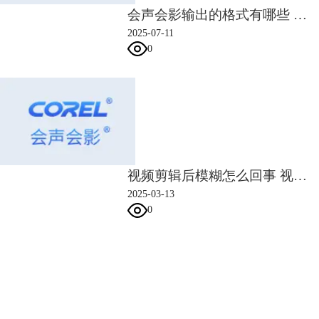
会声会影输出的格式有哪些 会声会影输出什么格式最好
体验。直观的编辑界面，一体化的编辑流程，诸多创意素材模板，以及简
化了工作流程的编辑快捷方式和增强功能，既满足了新手用户快速上手的
2025-07-11
需求，又丰富了专业用户的灵感来源。
0
视频剪辑后模糊怎么回事 视频剪辑后模糊怎么办
2025-03-13
0
会声会影指南
图5：Corel VideoStudio Pro 2020
其拥有2000+特效、转场、标题及样本素材，支持无缝转场、变形过渡、
LUT一键调色、导出MOV透明格式，以及多机位编辑、批量处理等。在
服务支持
旗舰版上，
会声会影
还加入了新的颜色分级色轮、更多叠加混合选项，以