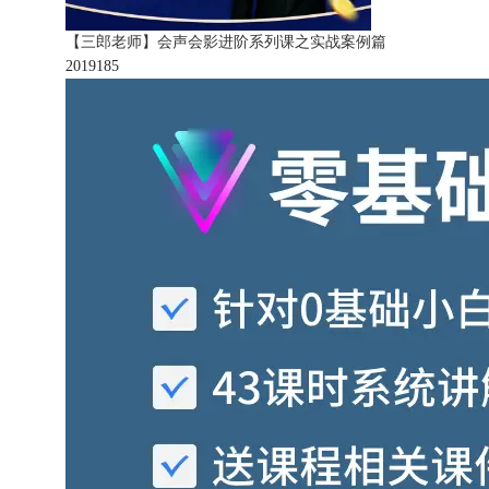
【三郎老师】会声会影进阶系列课之实战案例篇
201918
5