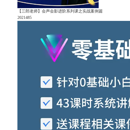
【三郎老师】会声会影进阶系列课之实战案例篇
202148
5