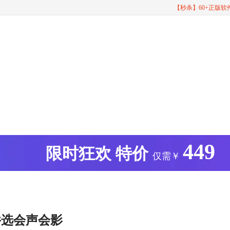
【秒杀】60+正版
449
版
限时狂欢
特价
仅需￥
件选会声会影