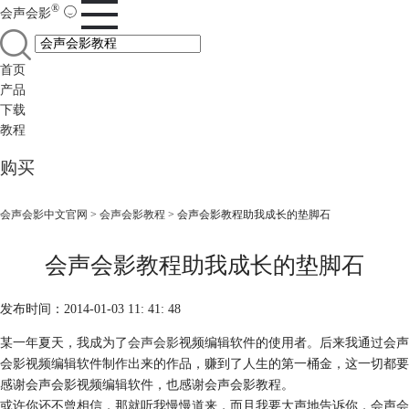
®
会声会影
首页
产品
下载
教程
购买
会声会影中文官网
>
会声会影教程
> 会声会影教程助我成长的垫脚石
会声会影教程助我成长的垫脚石
发布时间：2014-01-03 11: 41: 48
某一年夏天，我成为了
会声会影
视频编辑软件的使用者。后来我通过会声
会影视频编辑软件制作出来的作品，赚到了人生的第一桶金，这一切都要
感谢会声会影视频编辑软件，也感谢会声会影教程。
或许你还不曾相信，那就听我慢慢道来，而且我要大声地告诉你，会声会