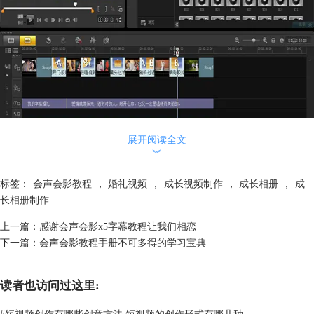
展开阅读全文
我也凭着会声会影教程学会的视频编辑技术，为很多新人制作编辑视频，
︾
不久就小有名气，开起了自己的婚庆公司，开始了老板生涯。
标签：
会声会影教程
，
婚礼视频
，
成长视频制作
，
成长相册
，
成
长相册制作
上一篇：
感谢会声会影x5字幕教程让我们相恋
下一篇：
会声会影教程手册不可多得的学习宝典
读者也访问过这里:
#
​短视频创作有哪些创意方法 短视频的创作形式有哪几种