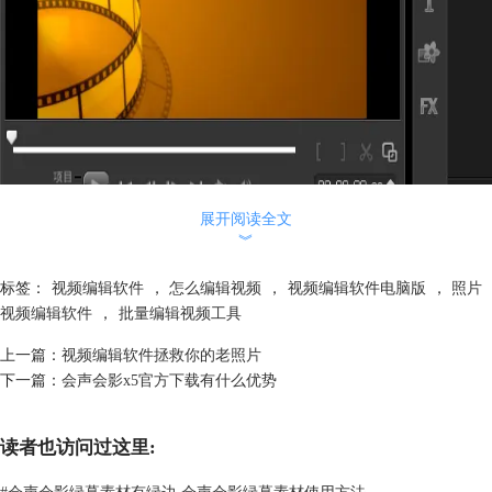
展开阅读全文
有了会声会影视频编辑软件，你不用再担心编辑视频用什么软件好，选择
︾
会声会影一定没有错，它可以大大简化你的视频编辑工作，节省你的时
间，同时，会声会影简洁的操作界面以及简单的操作方法一定会让你摆脱
标签：
视频编辑软件
，
怎么编辑视频
，
视频编辑软件电脑版
，
照片
以往繁琐的编辑流程，真正体会到视频编辑给你带来的乐趣。
视频编辑软件
，
批量编辑视频工具
对于那些还在疑惑编辑视频用什么软件好的朋友们，我想说只有真正试用
上一篇：
视频编辑软件拯救你的老照片
过会声会影视频编辑软件的人才能体会它的好处，所以我建议这些还在犹
下一篇：
会声会影x5官方下载有什么优势
豫徘徊的朋友去下载会声会影进行试用，看看它是不是像我所说的那样方
便好用。 别再纠结于编辑视频用什么软件好这个问题上了，赶紧行动起
来，自己亲身去体会一下
会声会影
吧！
读者也访问过这里:
#
会声会影绿幕素材有绿边 会声会影绿幕素材使用方法