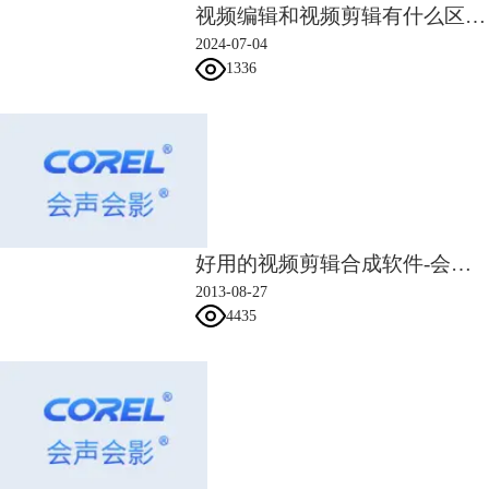
视频编辑和视频剪辑有什么区别 视频编辑怎么旋转方向
2024-07-04
1336
好用的视频剪辑合成软件-会声会影
2013-08-27
4435