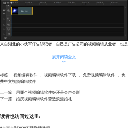
来自湖北的小伙军仔告诉记者，自己是广告公司的视频编辑从业者，也是
会声会声影视频编辑软件的使用者，公司周边的同事基本上都在使用会声
展开阅读全文
会影视频编辑软件。早在，在培训班的时候，老师就强调过这款软件的重
︾
要性，掌握后对就业相当有帮助，为此，自己专门学习和熟练这款软件的
功能。
标签：
视频编辑软件
，
视频编辑软件下载
，
免费视频编辑软件
，
免
现在，特别是会声会影视频编辑软件中文版免费下载，更方便视频编辑从
费中文视频编辑软件
业者的需要，不仅不再为英文而苦恼，而且增加的一些功能，对制作视频
编辑相当有用。
上一篇：
用哪个视频编辑软件好还是会声会影
下一篇：
婚庆视频编辑软件营造浪漫婚礼
读者也访问过这里:
#
会声会影2020安装激活教程