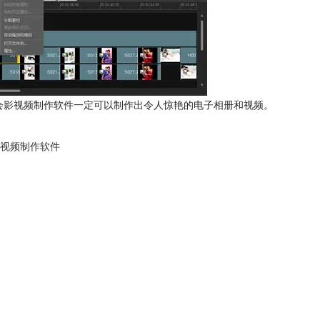
会影视频制作软件一定可以制作出令人惊艳的电子相册和视频。
视频制作软件