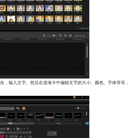
击，输入文字。然后在选项卡中编辑文字的大小、颜色、字体等等，