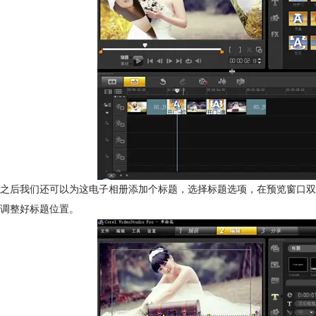
之后我们还可以为这电子相册添加个标题，选择标题选项，在预览窗口双
调整好标题位置。