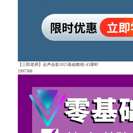
【三郎老师】会声会影2023基础教程-43课时
199736
8