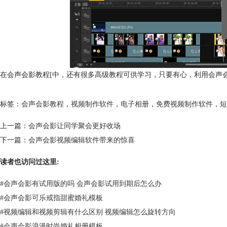
在会声会影教程[中，还有很多高级教程可供学习，只要有心，利用会声
标签：
会声会影教程
，
视频制作软件
，
电子相册
，
免费视频制作软件
，
短
上一篇：
会声会影让同学聚会更好收场
下一篇：
会声会影视频编辑软件带来的惊喜
读者也访问过这里:
#
会声会影有试用版的吗 会声会影试用到期后怎么办
#
会声会影可乐戒指甜蜜婚礼模板
#
视频编辑和视频剪辑有什么区别 视频编辑怎么旋转方向
#
会声会影浪漫时尚婚礼相册模板