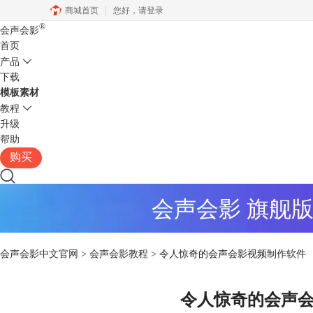
商城首页
您好，
请登录
®
会声会影
首页
产品
下载
模板素材
教程
升级
帮助
购买
会声会影 旗舰
会声会影中文官网
>
会声会影教程
> 令人惊奇的会声会影视频制作软件
令人惊奇的会声