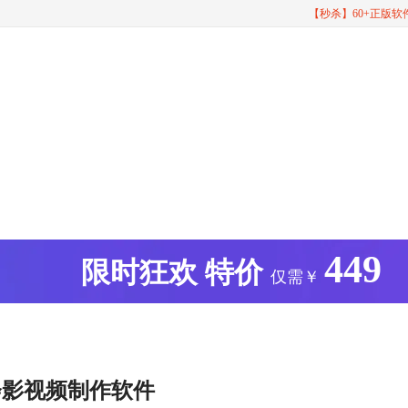
【秒杀】60+正版
449
版
限时狂欢
特价
仅需￥
会影视频制作软件