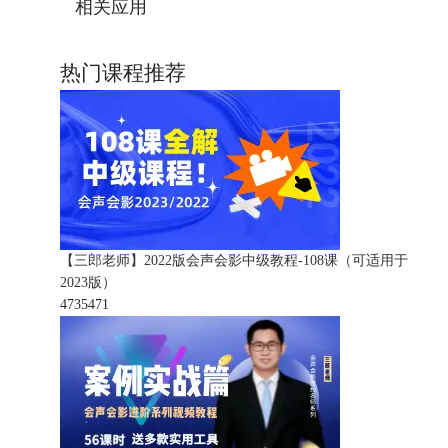
相关应用
热门课程推荐
【三郎老师】2022版会声会影中级教程-108课（可适用于
2023版）
473547
1