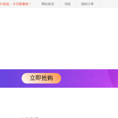
软件1折起，今日限量抢！
网站协议
消息
我的订单
立即抢购