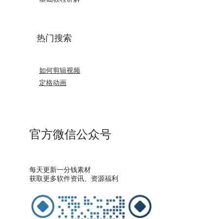
热门搜索
如何剪辑视频
定格动画
官方微信公众号
每天更新一分钱素材
获取更多软件资讯、资源福利