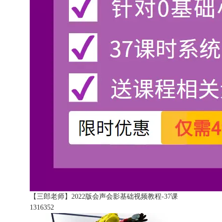
【三郎老师】2022版会声会影基础视频教程-37课
131635
2