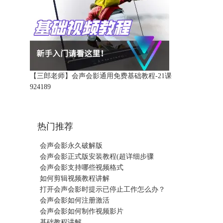
【三郎老师】会声会影通用免费基础教程-21课
92418
9
热门推荐
会声会影永久破解版
会声会影正式版安装教程(超详细步骤
会声会影支持哪些视频格式
如何剪辑视频教程讲解
打开会声会影时提示已停止工作怎么办？
会声会影如何注册激活
会声会影如何制作视频影片
基础教程讲解