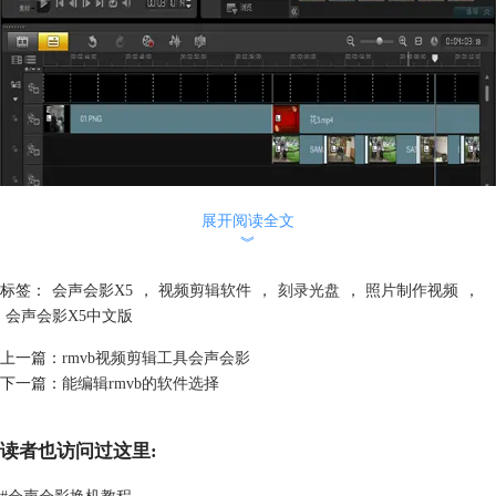
用会声会影X5视频剪辑软件制作的视频，在家里播放出来，在场的亲朋
展开阅读全文
︾
好友无不潸然泪下。往事一点一滴回忆上心头，无论过去有多少误会，有
多少埋怨，还是多少爱恋，在面对毫无消息甚至可能死亡的亲人朋友时，
标签：
会声会影X5
，
视频剪辑软件
，
刻录光盘
，
照片制作视频
，
这一切都化为尘埃，只愿一切平安！
会声会影X5中文版
虽然现在丈夫还是杳无音讯，但是潇潇想开了很多，为了孩子，为了家
人，自己不能再沉浸在伤痛中，只能默默收藏好这段会声会影X5视频剪
上一篇：
rmvb视频剪辑工具会声会影
辑软件以“照片制作视频”方式制作的简短“回忆录”，人生继续向前！伤痛
下一篇：
能编辑rmvb的软件选择
是难免的，但持续让自己伤痛才是最不明智的。以此希望马航失联者的亲
属们振作起来！
读者也访问过这里:
#
会声会影换机教程