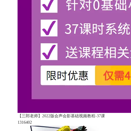
【三郎老师】2022版会声会影基础视频教程-37课
131640
2