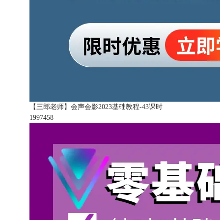
【三郎老师】会声会影2023基础教程-43课时
199745
8