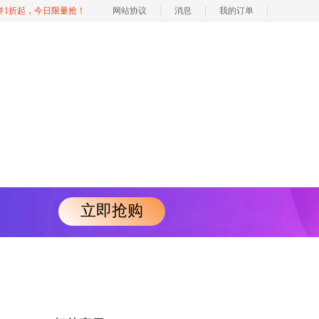
软件1折起，今日限量抢！
网站协议
消息
我的订单
立即抢购