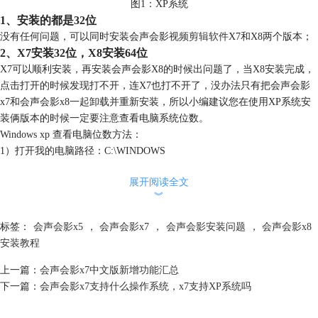
图1：XP系统
1、安装的都是32位
没有任何问题，可以同时安装会声会影
视频剪辑软件
X7和X8两个版本；
2、X7安装32位，X8安装64位
X7可以顺利安装，再安装会声会影X8的时候出问题了，当X8安装完成，
点击打开的时候发现打不开，连X7也打不开了，没办法只有把会声会影
x7和会声会影x8一起卸载并重新安装，所以小编建议您在使用XP系统安
装俩版本的时候一定要注意查看电脑系统位数。
Windows xp 查看电脑位数方法：
1）打开我的电脑路径：C:\WINDOWS
2）这个文件夹里面有个system的文件夹
展开阅读全文
3）这个可以证明你的系统是几位的！ 如果是32位的就是system32， 64位
︾
就是system64！
如果你还是不知道是多少位，那最好不急着安装，否则问题会很严重。
标签：
会声会影x5
，
会声会影x7
，
会声会影安装问题
，
会声会影x8
二、win7 64位
安装教程
上一篇：
会声会影x7中文版新增功能汇总
下一篇：
会声会影x7支持什么操作系统，x7支持XP系统吗