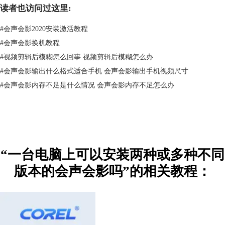
读者也访问过这里:
#
会声会影2020安装激活教程
#
会声会影换机教程
#
视频剪辑后模糊怎么回事 视频剪辑后模糊怎么办
#
会声会影输出什么格式适合手机 会声会影输出手机视频尺寸
#
会声会影内存不足是什么情况 会声会影内存不足怎么办
图2：win7系统
1、都是32位
顺利安装，可正常使用；
2、X7-32位，X8-64位
毫无压力，测试成功，可正常使用。
“一台电脑上可以安装两种或多种不同
win7判断电脑位数的方法：
版本的会声会影吗”的相关教程：
Win7可以直接右键点击计算机，然后点击属性，在属性中可以看到系统
版本为32还是64位，如下图所示：