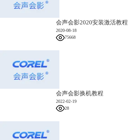
会声会影2020安装激活教程
2020-08-18
75668
图3：win7系统判断
以上就是电脑中是否可以同时安装两个或者多个会声会影版本的回答，最
后小编给大家总结一下：
1、首先这些版本的安装是不冲突的；
2、但是版本本身有系统要求，必须符合版本本身的系统要求，比如会声
会影x10不支持XP系统，所以如果你是XP系统那就肯定不能安装x10；
会声会影换机教程
3、安装前看好自己的电脑位数，下载相同位数的会声会影，32位电脑不
2022-02-19
能安装64位的会声会影软件；
28
4、会声会影本身的内存比较大，若果你安装3个或者3个以上版本，电脑
配置不是特别高的话会非常卡
如果你考虑到以上几个因素，在电脑上安装两个或多个版本的会声会影是
没有问题的。