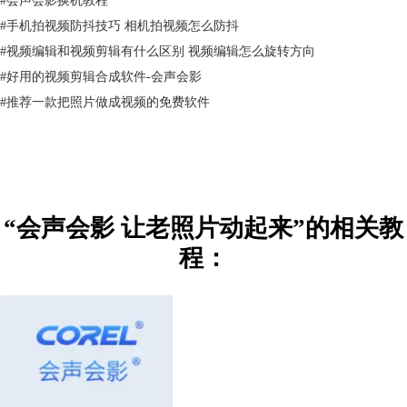
#
手机拍视频防抖技巧 相机拍视频怎么防抖
#
视频编辑和视频剪辑有什么区别 视频编辑怎么旋转方向
#
好用的视频剪辑合成软件-会声会影
#
推荐一款把照片做成视频的免费软件
“会声会影 让老照片动起来”的相关教
程：