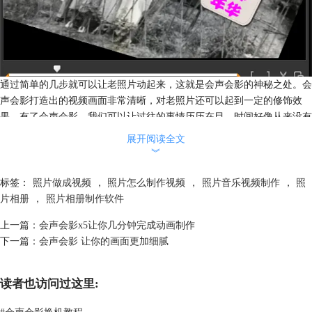
通过简单的几步就可以让老照片动起来，这就是会声会影的神秘之处。会
声会影打造出的视频画面非常清晰，对老照片还可以起到一定的修饰效
果。有了会声会影，我们可以让过往的事情历历在目，时间好像从来没有
前进，仍旧停留在我们最美好的时光中。
展开阅读全文
︾
标签：
照片做成视频
，
照片怎么制作视频
，
照片音乐视频制作
，
照
片相册
，
照片相册制作软件
上一篇：
会声会影x5让你几分钟完成动画制作
下一篇：
会声会影 让你的画面更加细腻
读者也访问过这里:
#
会声会影换机教程