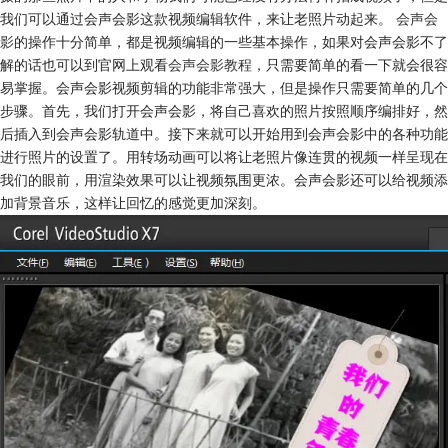
我们可以通过会声会影这款视频编辑软件，来让老照片动起来。
会声会
影
的操作十分简单，都是视频编辑的一些基本操作，如果对会声会影不了
解的话也可以到官网上观看
会声会影教程
，只需要简单的看一下就会很容
易掌握。会声会影视频剪辑的功能非常强大，但是操作只需要简单的几个
步骤。首先，我们打开会声会影，将自己喜欢的照片按照顺序编排好，然
后插入到会声会影轨道中。接下来就可以开始用到会声会影中的各种功能
进行照片的设置了。用转场动画可以将让老照片像连贯的视频一样呈现在
我们的眼前，用渲染效果可以让视频氛围更浓。会声会影还可以给视频添
加背景音乐，这样让回忆的感觉更加深刻。