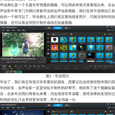
毕业典礼是一个主题非常明显的视频，可以用多种形式来展现出来。在会
声会影中有专门为我们准备毕业的会声会影模板，我们在其中选择自己喜
欢的一个就可以了。毕业典礼上我们肯定要拍很多照片，可能没有时间拍
视频，也可以将这些照片制作成动态短篇视频。
图1：毕业照片
毕业了，我们肯定有昔日非常要好的朋友，想要记住这些曾经陪伴我们四
年的好友，会声会影一定是你短片制作的好帮手。相信有了这个视频短篇
后，在多年后我们再拿出来看，仍会觉得非常温暖，曾经深厚的友谊经过
时间的洗礼只会变得更加深厚，而不会消减一分。