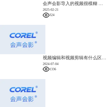
会声会影导入的视频很模糊 会声会影导入的视频不全怎么回事
2025-02-21
324
视频编辑和视频剪辑有什么区别 视频编辑怎么旋转方向
2024-07-04
1336