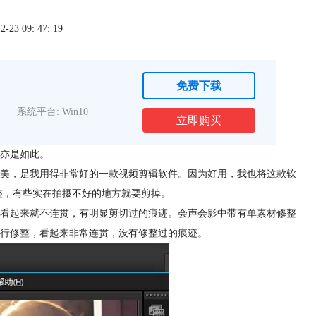
3 09: 47: 19
免费下载
系统平台: Win10
立即购买
亦是如此。
美，是我用得非常好的一款视频剪辑软件。因为好用，我也将这款软
整，有些实在拍摄不好的地方就要剪掉。
看起来就不连贯，有明显剪切过的痕迹。会声会影中带有单素材修整
行修整，看起来非常连贯，没有修整过的痕迹。