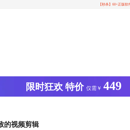
【秒杀】60+正版
449
版
限时狂欢
特价
仅需￥
致的视频剪辑