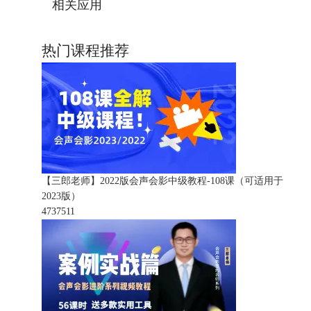
相关应用
热门课程推荐
【三郎老师】2022版会声会影中级教程-108课（可适用于
2023版）
473751
1