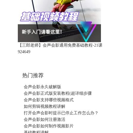
【三郎老师】会声会影通用免费基础教程-21课
92464
9
热门推荐
会声会影永久破解版
会声会影正式版安装教程(超详细步骤
会声会影支持哪些视频格式
如何剪辑视频教程讲解
打开会声会影时提示已停止工作怎么办？
会声会影如何注册激活
会声会影如何制作视频影片
基础教程讲解