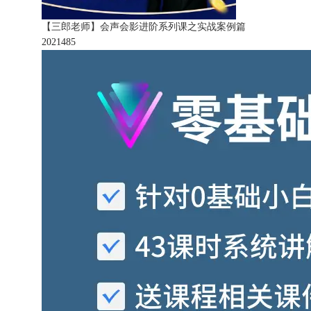
【三郎老师】会声会影进阶系列课之实战案例篇
202148
5