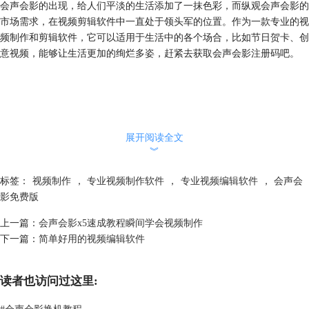
会声会影的出现，给人们平淡的生活添加了一抹色彩，而纵观会声会影的
市场需求，在视频剪辑软件中一直处于领头军的位置。作为一款专业的视
频制作和剪辑软件，它可以适用于生活中的各个场合，比如节日贺卡、创
意视频，能够让生活更加的绚烂多姿，赶紧去获取会声会影注册码吧。
展开阅读全文
︾
标签：
视频制作
，
专业视频制作软件
，
专业视频编辑软件
，
会声会
影免费版
上一篇：
会声会影x5速成教程瞬间学会视频制作
下一篇：
简单好用的视频编辑软件
读者也访问过这里:
#
会声会影换机教程