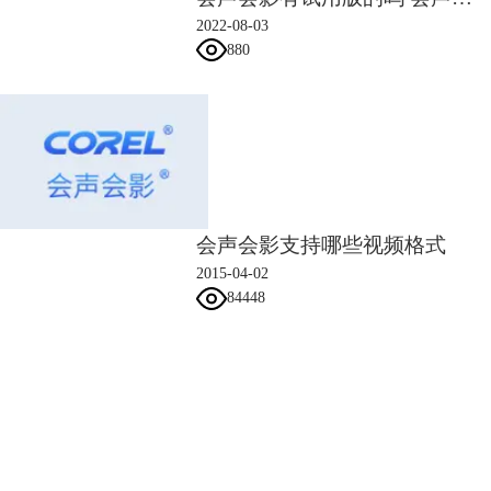
2022-08-03
880
会声会影支持哪些视频格式
2015-04-02
84448
会声会影指南
服务支持