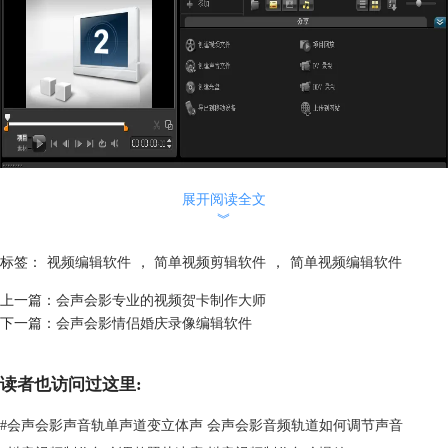
展开阅读全文
︾
标签：
视频编辑软件
，
简单视频剪辑软件
，
简单视频编辑软件
上一篇：
会声会影专业的视频贺卡制作大师
下一篇：
会声会影情侣婚庆录像编辑软件
视频编辑软件能有这么强大的功能很难见，只要打开会声会影的官网便可
以下载会声会影，简单轻松的操作就可以进行视频编辑了。
读者也访问过这里:
#
会声会影声音轨单声道变立体声 会声会影音频轨道如何调节声音