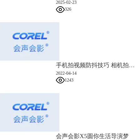
2025-02-23
326
手机拍视频防抖技巧 相机拍视频怎么防抖
2022-04-14
1243
会声会影X5圆你生活导演梦