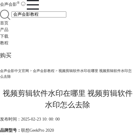
®
会声会影
首页
产品
下载
教程
购买
会声会影中文官网
>
会声会影教程
> 视频剪辑软件水印在哪里 视频剪辑软件水印怎
么去除
视频剪辑软件水印在哪里 视频剪辑软件
水印怎么去除
发布时间：2025-02-23 10: 00: 00
品牌型号：
联想GeekPro 2020