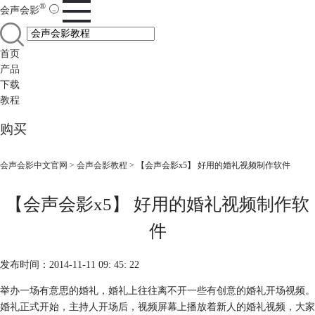
®
会声会影
首页
产品
下载
教程
购买
会声会影中文官网
>
会声会影教程
> 【会声会影x5】 好用的婚礼视频制作软件
【会声会影x5】 好用的婚礼视频制作软
件
发布时间：2014-11-11 09: 45: 22
举办一场有意思的婚礼，婚礼上往往离不开一些有创意的婚礼开场视频。
婚礼正式开始，主持人开场后，视频屏幕上播放着新人的婚礼视频，大家