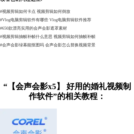
#
视频剪辑如何卡点 视频剪辑如何倒放
#
Vlog电脑剪辑软件有哪些 Vlog电脑剪辑软件推荐
#
650款漂亮实用的会声会影遮罩素材
#
视频剪辑抽帧补帧什么意思 视频剪辑如何抽帧补帧
#
会声会影绿幕能抠图吗 会声会影怎么替换视频背景
“【会声会影x5】 好用的婚礼视频制
作软件”的相关教程：