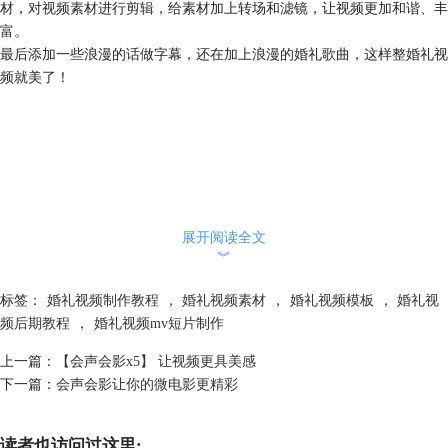
材，对视频素材进行剪辑，给素材加上转场和滤镜，让视频更加和谐、丰
富。
最后添加一些浪漫的话做字幕，还在加上浪漫的婚礼歌曲，这样整婚礼视
频就美了！
展开阅读全文
︾
标签：
婚礼视频制作教程
，
婚礼视频素材
，
婚礼视频模板
，
婚礼视
频后期教程
，
婚礼视频mv短片制作
上一篇：
【会声会影x5】 让视频更具美感
下一篇：
会声会影让你的微电影更精彩
读者也访问过这里: