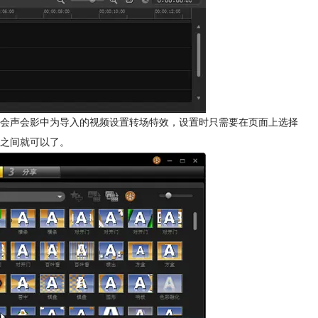
会声会影中为导入的视频设置转场特效，设置时只需要在页面上选择
之间就可以了。