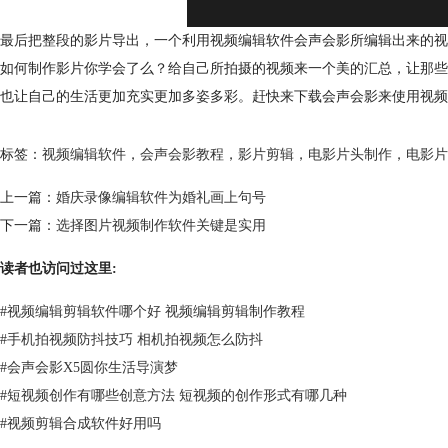
最后把整段的影片导出，一个利用视频编辑软件会声会影所编辑出来的视
如何制作影片你学会了么？给自己所拍摄的视频来一个美的汇总，让那些
也让自己的生活更加充实更加多姿多彩。赶快来下载会声会影来使用视频
标签：
视频编辑软件
，
会声会影教程
，
影片剪辑
，
电影片头制作
，
电影片
上一篇：
婚庆录像编辑软件为婚礼画上句号
下一篇：
选择图片视频制作软件关键是实用
读者也访问过这里:
#
视频编辑剪辑软件哪个好 视频编辑剪辑制作教程
#
手机拍视频防抖技巧 相机拍视频怎么防抖
#
会声会影X5圆你生活导演梦
#
​短视频创作有哪些创意方法 短视频的创作形式有哪几种
#
视频剪辑合成软件好用吗