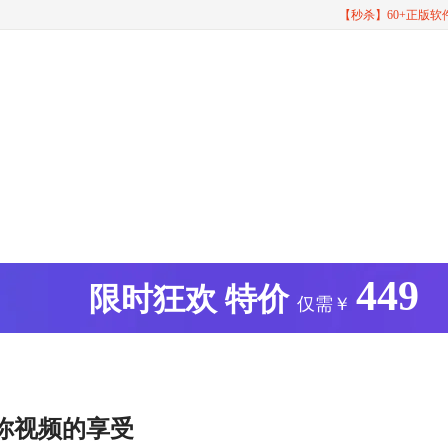
【秒杀】60+正版
449
版
限时狂欢
特价
仅需￥
你视频的享受