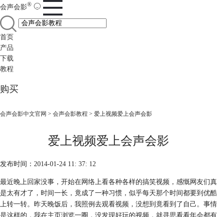
®
会声会影
首页
产品
下载
教程
购买
会声会影中文官网
>
会声会影教程
> 爱上视频爱上会声会影
爱上视频爱上会声会影
发布时间：2014-01-24 11: 37: 12
最近晚上回家没事，开始在网络上看各种各样的搞笑视频，感慨网友们真
是太有才了，时间一长，竟成了一种习惯，似乎每天那个时间都要到优酷
上转一转。昨天晚饭后，我照例去观看视频，没想到竟看到了自己。事情
是这样的，我在主页浏览一圈，没发现好玩的视频，就寻思看看年会都有