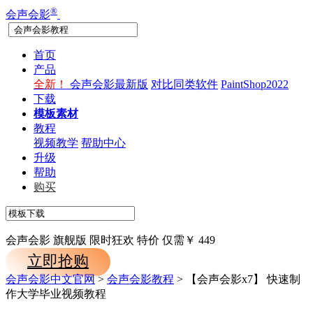
®
会声会影
首页
产品
全新！
会声会影最新版
对比同类软件
PaintShop2022
下载
模板素材
教程
视频教学
帮助中心
升级
帮助
购买
会声会影 旗舰版
限时狂欢
特价
仅需￥
449
立即抢购
会声会影中文官网
>
会声会影教程
> 【会声会影x7】 快速制
作大学毕业视频教程